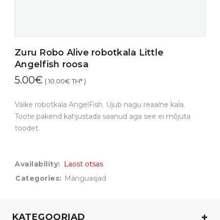
Zuru Robo Alive robotkala Little
Angelfish roosa
5.00
€
(
10.00
€
TH* )
Väike robotkala AngelFish. Ujub nagu reaalne kala.
Toote pakend kahjustada saanud aga see ei mõjuta
toodet.
Availability:
Laost otsas
Categories:
Mänguasjad
KATEGOORIAD