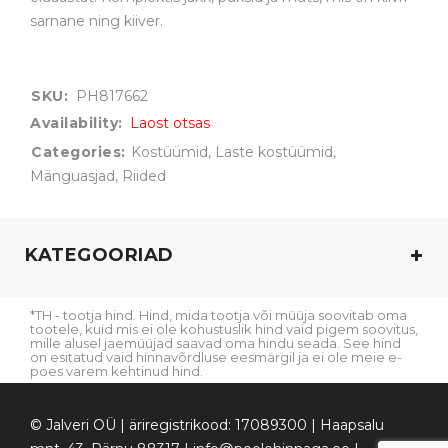
sarnane ning kiiver.
SKU:
PH817662
Availability:
Laost otsas
Categories:
Kostüümid
,
Laste kostüümid
,
Mänguasjad
,
Riided
KATEGOORIAD
*TH - tootja hind. Hind, mida tootja või müüja soovitab oma
tootele, kuid mis ei ole kohustuslik hind vaid pigem soovitus,
mille alusel jaemüüjad saavad oma hindu seada. See hind
on esitatud vaid hinnavõrdluse eesmärgil ja ei ole meie e-
poes varem kehtinud hind.
© Jalveri OÜ | äriregistrikood: 17089300 | Haapsalu