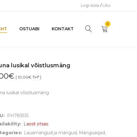
Logi sisse
/
Liitu
0
EHT
OSTUABI
KONTAKT
na lusikal võistlusmäng
.00
€
(
10.00
€
TH* )
a lusikal võistlusmäng
U:
PH783515
ilability:
Laost otsas
tegories:
Lauamängud ja mängud
,
Mänguasjad
,