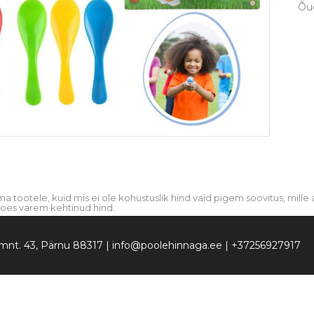
Õu
oma tootele, kuid mis ei ole kohustuslik hind vaid pigem soovitus, mil
poes varem kehtinud hind.
u mnt. 43, Pärnu 88317 | info@poolehinnaga.ee | +37256927917